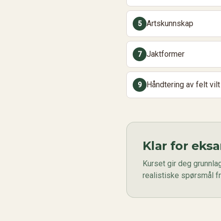
Artskunnskap
5
Jaktformer
7
Håndtering av felt vilt
9
Klar for eks
Kurset gir deg grunnl
realistiske spørsmål f