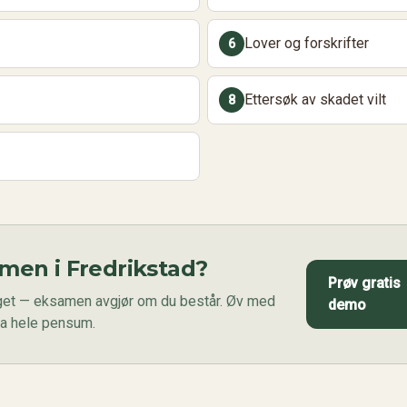
Lover og forskrifter
6
Ettersøk av skadet vilt
8
amen i
Fredrikstad
?
Prøv gratis
aget — eksamen avgjør om du består. Øv med
demo
ra hele pensum.