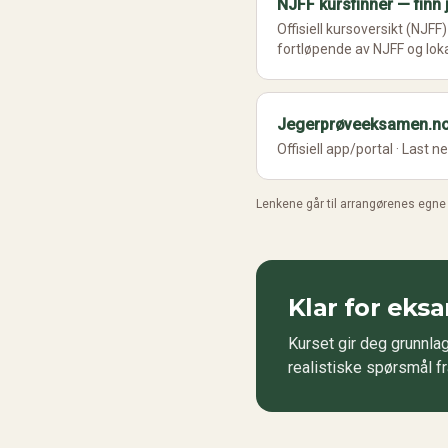
NJFF kursfinner — finn 
Offisiell kursoversikt (NJFF)
fortløpende av NJFF og lok
Jegerprøveeksamen.no
Offisiell app/portal
· Last n
Lenkene går til arrangørenes egne s
Klar for eks
Kurset gir deg grunnl
realistiske spørsmål f