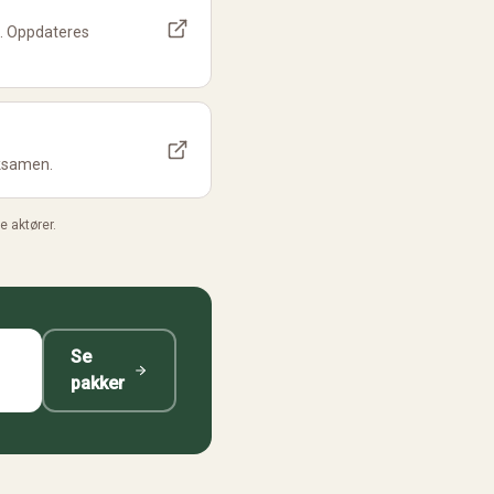
de. Oppdateres
eksamen.
e aktører.
Se
pakker