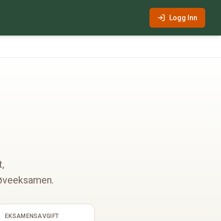
Logg Inn
t,
prøveeksamen.
EKSAMENSAVGIFT