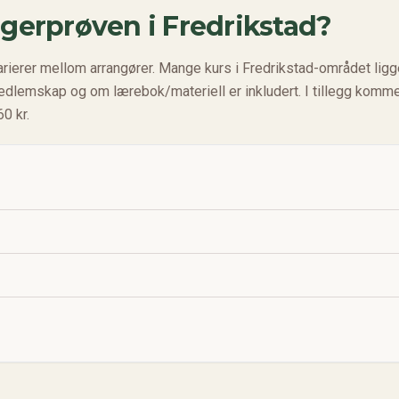
egerprøven i
Fredrikstad
?
arierer mellom arrangører. Mange kurs i
Fredrikstad
-området ligg
medlemskap og om lærebok/materiell er inkludert. I tillegg komm
0 kr.