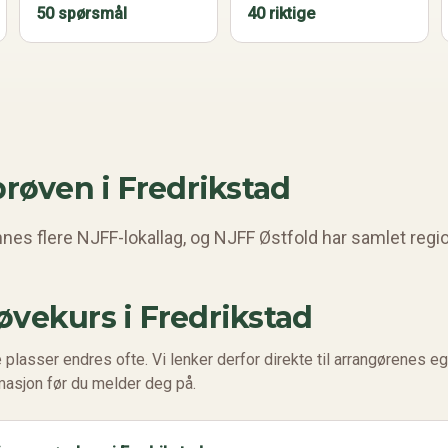
50 spørsmål
40 riktige
prøven i
Fredrikstad
nnes flere NJFF-lokallag, og NJFF Østfold har samlet regio
øvekurs i
Fredrikstad
 plasser endres ofte. Vi lenker derfor direkte til arrangørenes eg
rmasjon før du melder deg på.