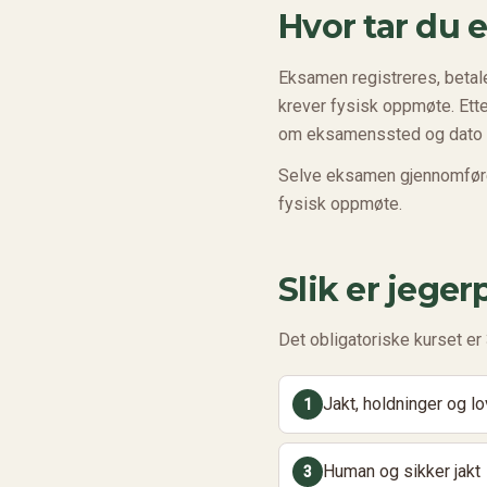
Hvor tar du 
Eksamen registreres, betal
krever fysisk oppmøte. Etter
om eksamenssted og dato f
Selve eksamen gjennomføres
fysisk oppmøte.
Slik er jege
Det obligatoriske kurset er 
Jakt, holdninger og l
1
Human og sikker jakt
3