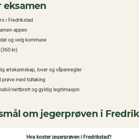
ør eksamen
s i Fredrikstad
samen-appen
idat og velg kommune
(360 kr)
ig artskunnskap, lover og våpenregler
ll prøve med tidtaking
bil/nettbrett og gyldig legitimasjon
rsmål om jegerprøven i
Fredri
Hva koster jegerprøven i Fredrikstad?