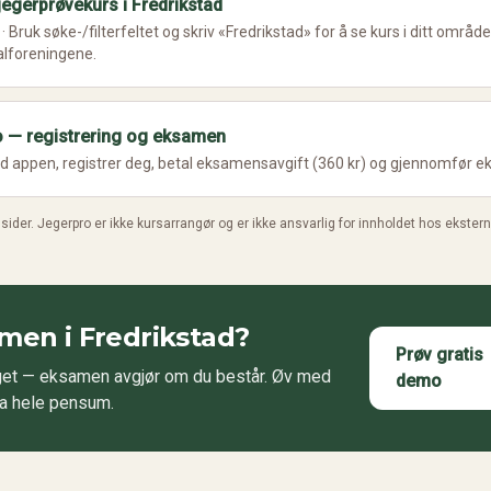
jegerprøvekurs i Fredrikstad
· Bruk søke-/filterfeltet og skriv «Fredrikstad» for å se kurs i ditt områ
alforeningene.
 — registrering og eksamen
ed appen, registrer deg, betal eksamensavgift (360 kr) og gjennomfør 
ider. Jegerpro er ikke kursarrangør og er ikke ansvarlig for innholdet hos ekstern
amen i
Fredrikstad
?
Prøv gratis
aget — eksamen avgjør om du består. Øv med
demo
ra hele pensum.