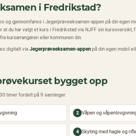
eksamen i
Fredrikstad
?
es og gjennomføres i Jegerprøveeksamen-appen på din egen mobi
 at du har valgt et kurs i Fredrikstad via NJFF sin kursoversikt, 
ra kursarrangøren eller kommunen din.
 digitalt via
Jegerprøveeksamen-appen
på din egen mobil ell
rprøvekurset bygget opp
30 timer fordelt på 9 samlinger:
ovgivning
Våpen og våpenlovgivnin
2
Skyting med hagle og rifl
4