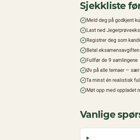
Sjekkliste f
Meld deg på godkjent kur
Last ned Jegerprøveek
Registrer deg som kand
Betal eksamensavgiften 
Fullfør de 9 samlingene
Øv på alle temaer — særl
Ta minst én realistisk fu
Møt opp med oppladet mo
Vanlige spø