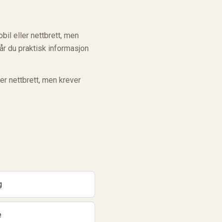
l eller nettbrett, men
får du praktisk informasjon
er nettbrett, men krever
g
e