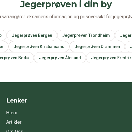
Jegerprøven i din by
ursarrangører, eksamensinformasjon og prisoversikt for jegerprøv
o
Jegerprøven
Bergen
Jegerprøven
Trondheim
Jeger
sø
Jegerprøven
Kristiansand
Jegerprøven
Drammen
erprøven
Bodø
Jegerprøven
Ålesund
Jegerprøven
Fredrik
Lenker
Hjem
Artikler
Om Oss