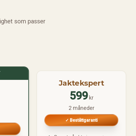
arighet som passer
T
Jaktekspert
599
kr
2 måneder
✓ Beståttgaranti