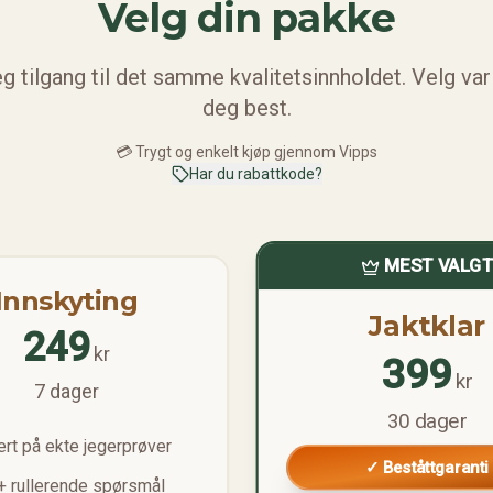
Velg din pakke
eg tilgang til det samme kvalitetsinnholdet. Velg v
deg best.
💳 Trygt og enkelt kjøp gjennom Vipps
Har du rabattkode?
MEST VALG
Innskyting
Jaktklar
249
kr
399
kr
7 dager
30 dager
rt på ekte jegerprøver
✓ Beståttgaranti
 rullerende spørsmål