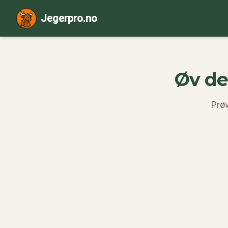
Jegerpro.no
Øv de
Prøv