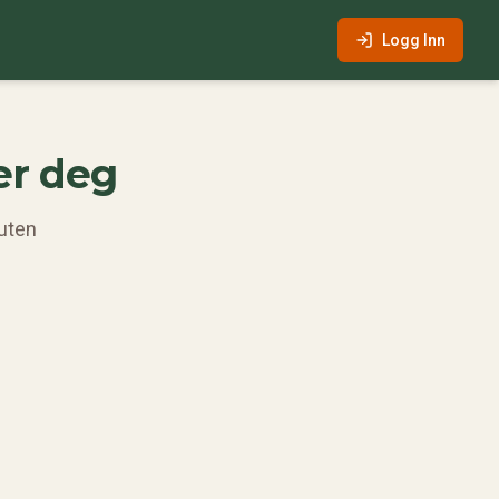
Logg Inn
er deg
 uten