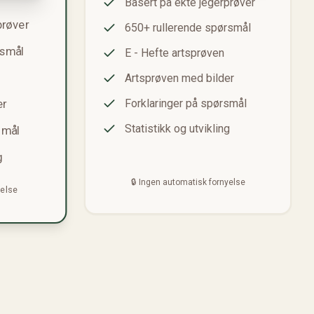
Basert på ekte jegerprøver
prøver
650+ rullerende spørsmål
rsmål
E - Hefte artsprøven
Artsprøven med bilder
Forklaringer på spørsmål
er
Statistikk og utvikling
smål
g
🔒 Ingen automatisk fornyelse
yelse