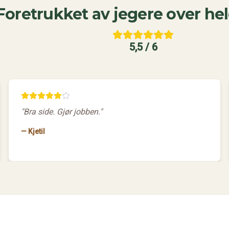
Foretrukket av jegere over hel
5,5 / 6
"
Bra side. Gjør jobben.
"
—
Kjetil