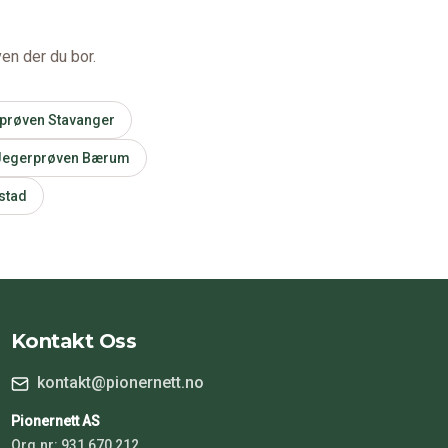
en der du bor.
prøven
Stavanger
Jegerprøven
Bærum
stad
Kontakt Oss
kontakt@pionernett.no
Pionernett AS
Org.nr: 931 670 212