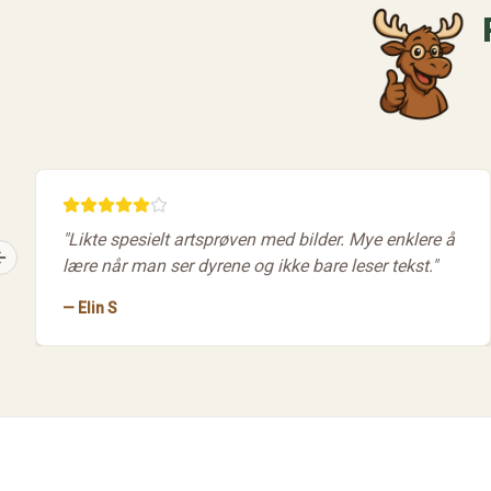
"
Likte spesielt artsprøven med bilder. Mye enklere å
lære når man ser dyrene og ikke bare leser tekst.
"
Previous slide
—
Elin S